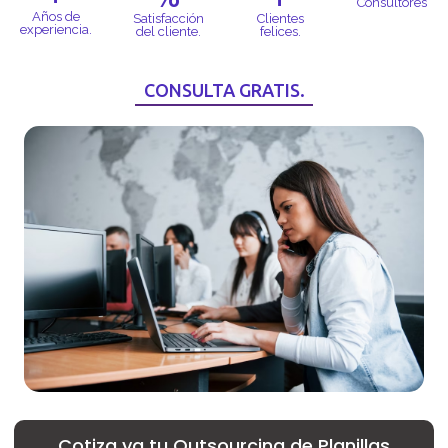
Consultores
Años de
Satisfacción
Clientes
experiencia.
del cliente.
felices.
CONSULTA GRATIS.
Cotiza ya tu Outsourcing de Planillas